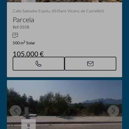
Calle Salvador Espriu, 60 (Sant Vicenç de Castellet)
Parcela
Ref. 0558
2
500 m
Solar
105.000 €
8