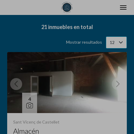
Filtrar
Ordenar
21 inmuebles en total
Mostrar resultados
12
4
Sant Vicenç de Castellet
Almacén