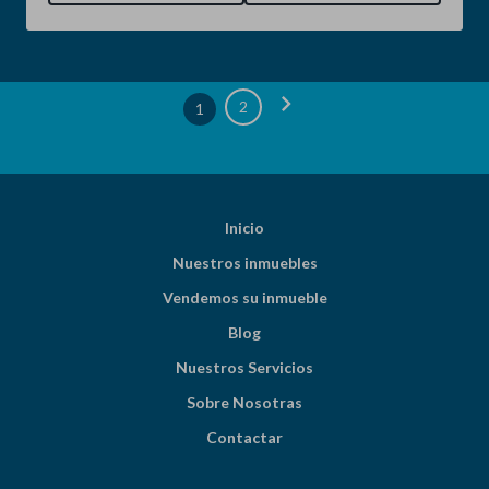
chevron_right
2
1
Inicio
Nuestros inmuebles
Vendemos su inmueble
Blog
Nuestros Servicios
Sobre Nosotras
Contactar