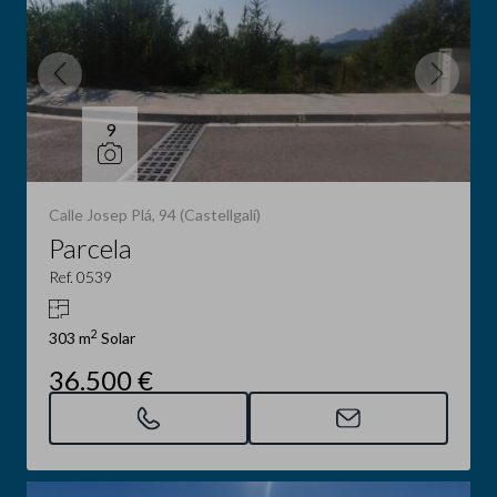
9
Calle Josep Plá, 94 (Castellgalí)
Parcela
Ref. 0539
2
303 m
Solar
36.500 €