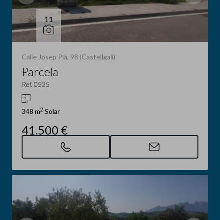
11
Calle Josep Plá, 98 (Castellgalí)
Parcela
Ref. 0535
2
348 m
Solar
41.500 €