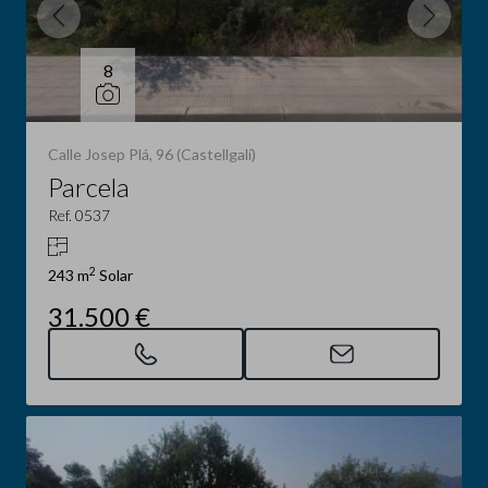
8
Calle Josep Plá, 96 (Castellgalí)
Parcela
Ref. 0537
2
243 m
Solar
31.500 €