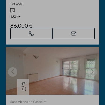
Ref. 0581
2
123 m
86.000 €
17
Sant Vicenç de Castellet