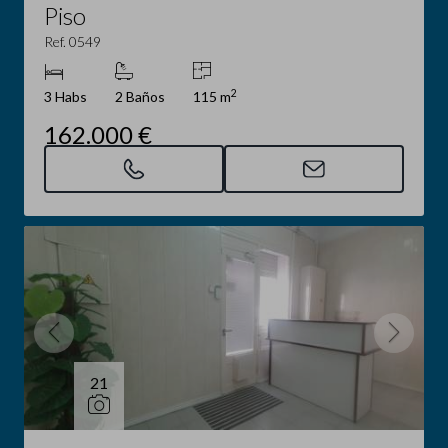
Piso
Ref. 0549
2
3 Habs
2 Baños
115 m
162.000 €
21