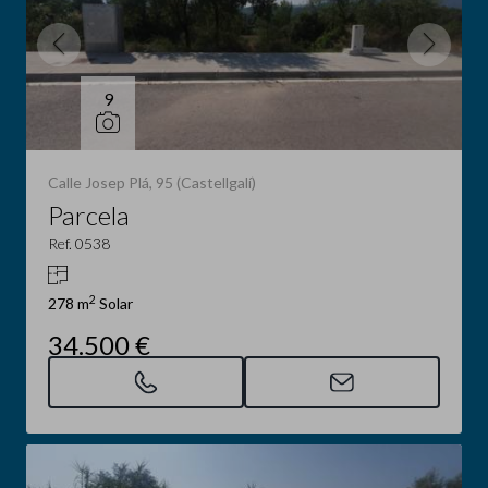
9
Calle Josep Plá, 95 (Castellgalí)
Parcela
Ref. 0538
2
278 m
Solar
34.500 €