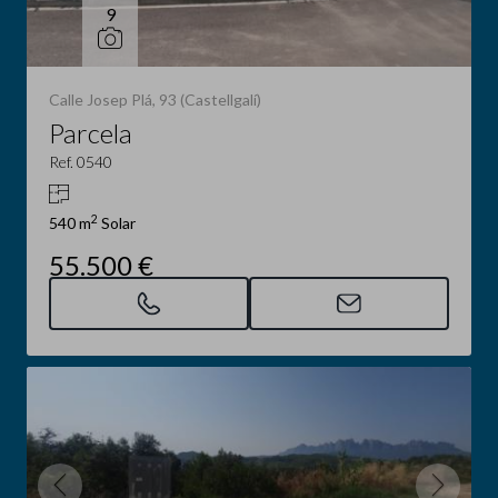
9
Calle Josep Plá, 93 (Castellgalí)
Parcela
Ref. 0540
2
540 m
Solar
55.500 €